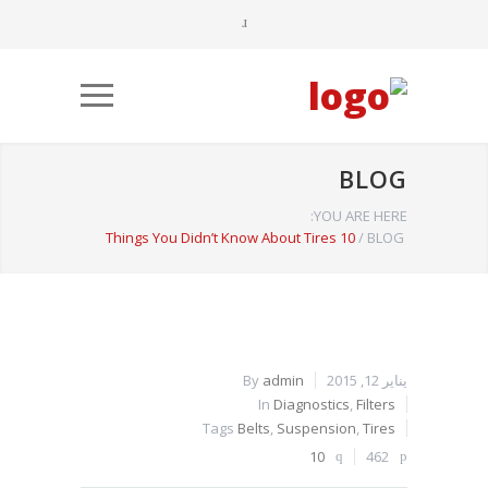
BLOG
YOU ARE HERE:
10 Things You Didn’t Know About Tires
/
BLOG
يناير 12, 2015
admin
By
In
Diagnostics
,
Filters
Tags
Belts
,
Suspension
,
Tires
10
462