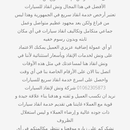
الأفضل في هذا المجال ونش انقاذ للسيارات
تعتبر أرخص خدمة انقاذ سريع في الجمهورية وهذا ليس
من فراغ ولكن بعد مجهود عظيم متواصل وعمل
جماعي متكامل وتكاليف انقاذ سيارات في أي مكان
ثابته وبدون رسوم خفيه
او أي عمولة إضافية عزيزي العميل يمكنك الاعتماد
على ونش لخدمات الإنقاذ وبأسعار استثنائية لأننا في
ونش انقاذ هنا لمساعدتك في مثل هذه الأوقات
اتصل بنا الان على الأرقام الخاصة بنا في أي وقت
واحصل على اسرع خدمة انقاذ سريع للسيارات
01062305873 شركة ونش لإنقاذ السيارات
نريد ان نكسب العميل و ثقته و هدفنا بناء علاقة جيدة و
قوية مع العملاء غايتنا هي تقديم خدمة انقاذ سيارات
ذات جوده عالية و إرضاء العملاء و ليس استغلال
الظروف
نشكركم على زياره موقعنا و ننتظر مكالمتكم في أي